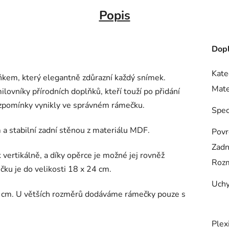
Popis
Dopl
Kate
kem, který elegantně zdůrazní každý snímek.
Mate
lovníky přírodních doplňků, kteří touží po přidání
h vzpomínky vynikly ve správném rámečku.
Spec
 a stabilní zadní stěnou z materiálu MDF.
Povr
Zadn
 vertikálně, a díky opěrce je možné jej rovněž
Rozm
čku je do velikosti 18 x 24 cm.
Uchy
0 cm. U větších rozměrů dodáváme rámečky pouze s
Plex