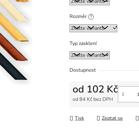
5
hvězdiček.
Rozměr
?
Typ zasklení
Dostupnost
od
102 Kč
od
84 Kč
bez DPH
Měrná cena:
Tisk
Zeptat se