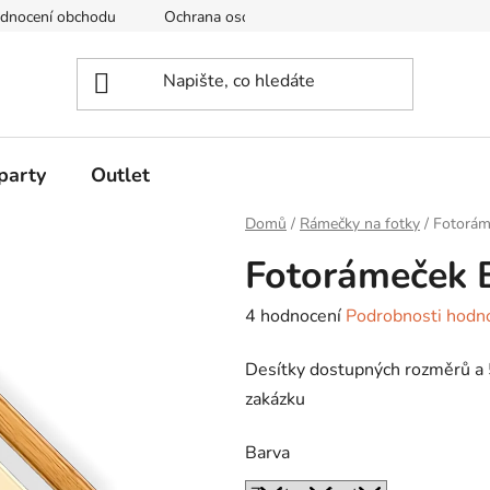
dnocení obchodu
Ochrana osobních údajů
Obchodní podmí
party
Outlet
Domů
/
Rámečky na fotky
/
Fotorám
Fotorámeček B
Průměrné
4 hodnocení
Podrobnosti hodn
hodnocení
Desítky dostupných rozměrů a 5
produktu
zakázku
je
5,0
Barva
z