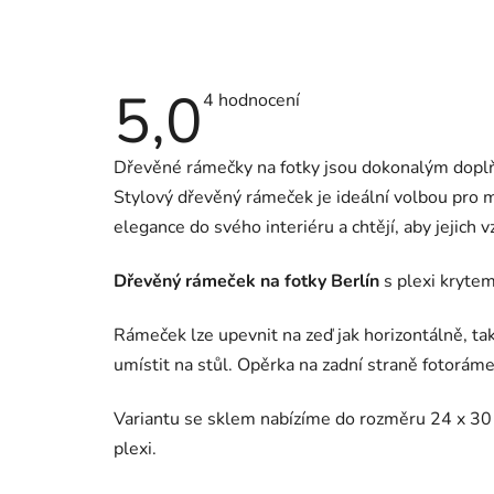
5,0
Průměrné
4 hodnocení
hodnocení
produktu
je
Dřevěné rámečky na fotky jsou dokonalým doplň
5,0
z
Stylový dřevěný rámeček je ideální volbou pro mi
5
hvězdiček.
elegance do svého interiéru a chtějí, aby jejic
Dřevěný rámeček na fotky Berlín
s plexi krytem
Rámeček lze upevnit na zeď jak horizontálně, tak
umístit na stůl. Opěrka na zadní straně fotoráme
Variantu se sklem nabízíme do rozměru 24 x 3
plexi.