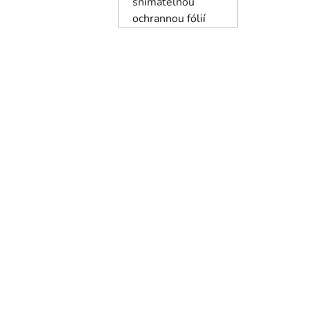
snímatelnou
ochrannou fólií