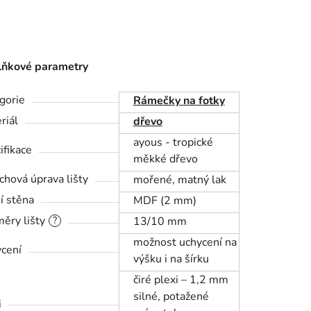
ňkové parametry
gorie
Rámečky na fotky
riál
dřevo
ayous - tropické
ifikace
měkké dřevo
chová úprava lišty
mořené, matný lak
í stěna
MDF (2 mm)
ěry lišty
?
13/10 mm
možnost uchycení na
cení
výšku i na šírku
čiré plexi – 1,2 mm
silné, potažené
i