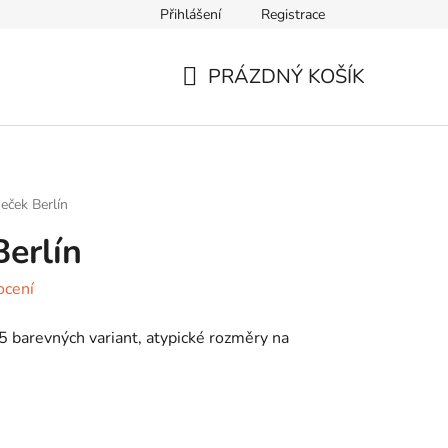
Přihlášení
Registrace
nky
Doprava a platba
Moje objednávka
PRÁZDNÝ KOŠÍK
NÁKUPNÍ
KOŠÍK
eček Berlín
erlín
ocení
 barevných variant, atypické rozměry na