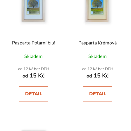
s
p
r
o
d
Pasparta Polární bílá
Pasparta Krémová
u
k
Skladem
Skladem
t
ů
od 12 Kč bez DPH
od 12 Kč bez DPH
15 Kč
15 Kč
od
od
DETAIL
DETAIL