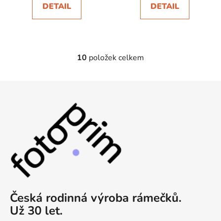
DETAIL
DETAIL
10
položek celkem
O
v
l
Z
á
á
d
p
a
a
c
t
í
p
í
r
v
k
y
Česká rodinná výroba rámečků
.
v
Už 30 let
.
ý