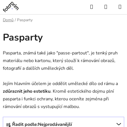
Přejít
Hledat
NÁKUP
na
KOŠÍK
obsah
Domů
/
Pasparty
Pasparty
Pasparta, známá také jako "passe-partout", je tenký pruh
materiálu nebo kartonu, který slouží k rámování obrazů,
fotografií a dalších uměleckých děl.
Jejím hlavním účelem je oddělit umělecké dílo od rámu a
zdůraznit jeho estetiku
. Kromě estetického dojmu plní
pasparta i funkci ochrany, kterou oceníte zejména při
rámování obrazů s vystupující malbou.
Ř
Řadit podle:
Nejprodávanější