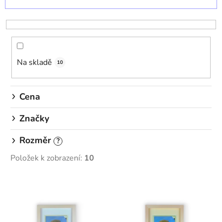
a
z
e
n
í
Na skladě
p
10
r
o
Cena
d
u
Značky
k
Rozměr
t
?
ů
Položek k zobrazení:
10
V
ý
p
i