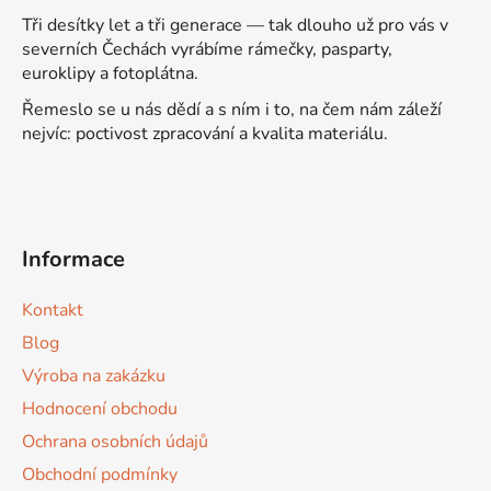
p
Tři desítky let a tři generace — tak dlouho už pro vás v
i
severních Čechách vyrábíme rámečky, pasparty,
s
euroklipy a fotoplátna.
u
Řemeslo se u nás dědí a s ním i to, na čem nám záleží
nejvíc: poctivost zpracování a kvalita materiálu.
Informace
Kontakt
Blog
Výroba na zakázku
Hodnocení obchodu
Ochrana osobních údajů
Obchodní podmínky