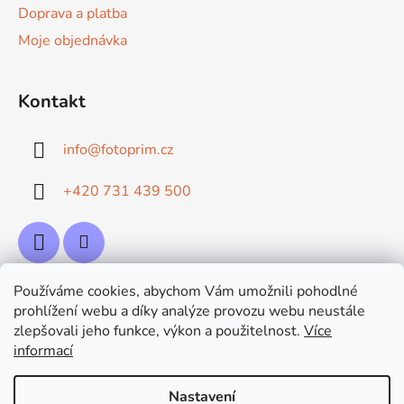
Doprava a platba
Moje objednávka
Kontakt
info
@
fotoprim.cz
+420 731 439 500
Používáme cookies, abychom Vám umožnili pohodlné
Přijímáme online platby
prohlížení webu a díky analýze provozu webu neustále
zlepšovali jeho funkce, výkon a použitelnost.
Více
informací
Nastavení